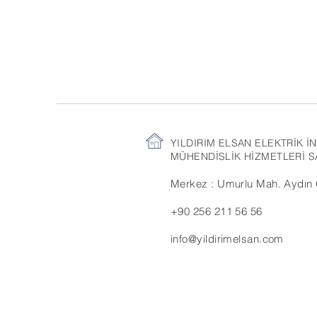
YILDIRIM ELSAN ELEKTRİK İ
MÜHENDİSLİK HİZMETLERİ SA
Merkez : Umurlu Mah. Aydın O
+90 256 211 56 56
info@yildirimelsan.com